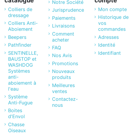
catalogue
compte
Notre Société
Colliers de
Mon compte
Jurisprudence
dressage
Historique de
Paiements
Colliers Anti-
vos
Livraisons
Aboiement
commandes
Comment
Beepers
Adresses
acheter
Pathfinder
Identité
FAQ
SENTINELLE,
Identifiant
Nos Avis
BAUSTOP et
Promotions
WASHDOG
Systèmes
Nouveaux
anti-
produits
aboiement à
Meilleures
l'eau
ventes
Système
Contactez-
Anti-Fugue
nous
Boites
d'Envol
Chasse
Oiseaux